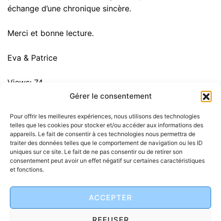
échange d’une chronique sincère.
Merci et bonne lecture.
Eva & Patrice
Views: 74
Gérer le consentement
Pour offrir les meilleures expériences, nous utilisons des technologies
Navigation
telles que les cookies pour stocker et/ou accéder aux informations des
Du même bois de Manon Fayolle
appareils. Le fait de consentir à ces technologies nous permettra de
d’article
traiter des données telles que le comportement de navigation ou les ID
uniques sur ce site. Le fait de ne pas consentir ou de retirer son
Coup de coeur de Christophe, de la librairie “Du
consentement peut avoir un effet négatif sur certaines caractéristiques
et fonctions.
côté de Bellême”
ACCEPTER
REFUSER