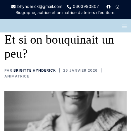
Aller
bhynderick@gmail.com
0603990807
au
Biographe, autrice et animatrice d'ateliers d'écriture.
contenu
Ouvr
le
men
Et si on bouquinait un
peu?
PAR
BRIGITTE HYNDERICK
25 JANVIER 2026
ANIMATRICE