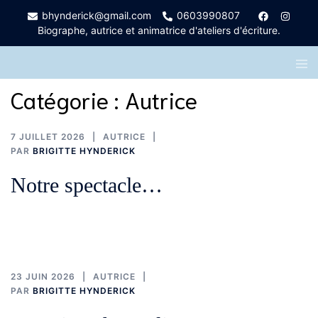
Aller
bhynderick@gmail.com
0603990807
au
Biographe, autrice et animatrice d'ateliers d'écriture.
contenu
Ouvr
le
men
Catégorie :
Autrice
7 JUILLET 2026
AUTRICE
PAR
BRIGITTE HYNDERICK
Notre spectacle…
23 JUIN 2026
AUTRICE
PAR
BRIGITTE HYNDERICK